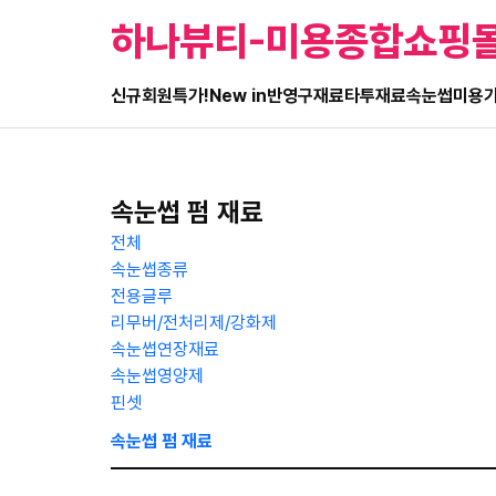
하나뷰티-미용종합쇼핑
신규회원특가!
New in
반영구재료
타투재료
속눈썹
미용
속눈썹 펌 재료
전체
속눈썹종류
전용글루
리무버/전처리제/강화제
속눈썹연장재료
속눈썹영양제
핀셋
속눈썹 펌 재료