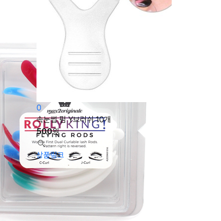
0
속눈썹 펌 Y브러쉬 10개
500
원
상품링크