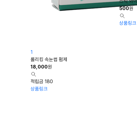
스틱 와
500
원
상품링크
1
롤리킹 속눈썹 펌제
18,000
원
적립금 180
상품링크