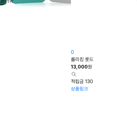
이브러쉬
0
롤리킹 롯드
13,000
원
적립금 130
상품링크