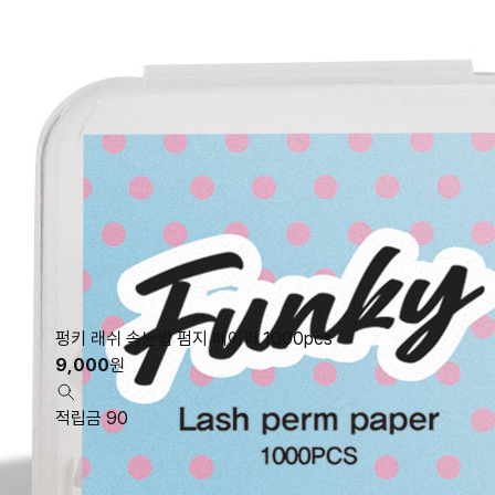
펑키 래쉬 속눈썹 펌지 페이퍼 1000pcs
9,000
원
적립금 90