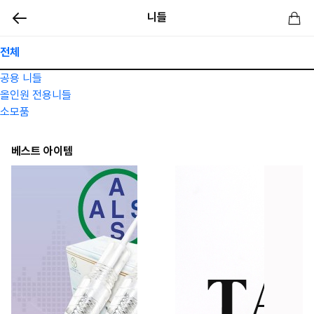
니들
전체
공용 니들
올인원 전용니들
소모품
베스트 아이템