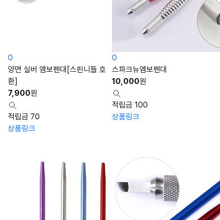
0
0
양면 실버 엠보펜대[스핀니들 호
스파크뉴엠보펜대
환]
10,000
원
7,900
원
적립금 100
적립금 70
상품링크
상품링크