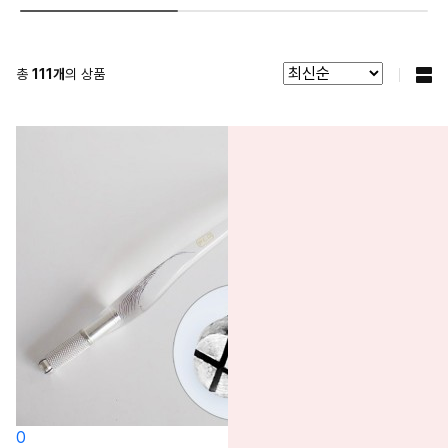
총
111
개
의 상품
0