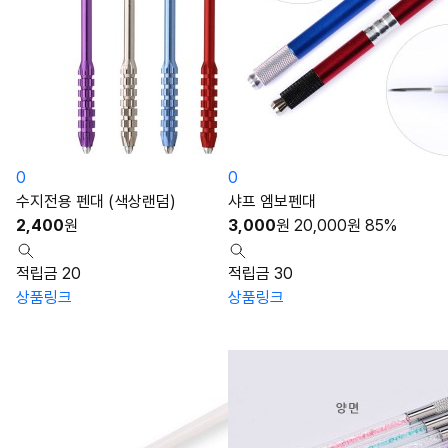
0
0
수지전용 펜대 (색상랜덤)
샤프 엠보펜대
2,400
원
3,000
원
20,000
원
85%
적립금 20
적립금 30
상품링크
상품링크