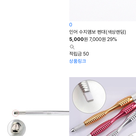
0
인어 수지엠보 펜대(색상랜덤)
5,000
원
7,000
원
29%
적립금 50
상품링크