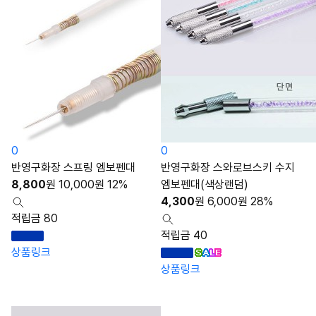
0
0
반영구화장 스프링 엠보펜대
반영구화장 스와로브스키 수지
8,800
원
10,000
원
12%
엠보펜대(색상랜덤)
4,300
원
6,000
원
28%
적립금 80
적립금 40
상품링크
상품링크