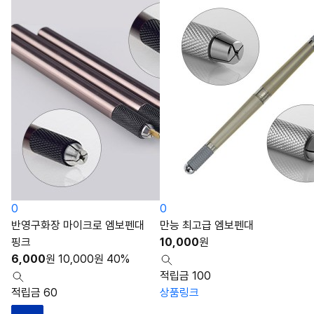
0
0
반영구화장 마이크로 엠보펜대
만능 최고급 엠보펜대
핑크
10,000
원
6,000
원
10,000
원
40%
적립금 100
적립금 60
상품링크