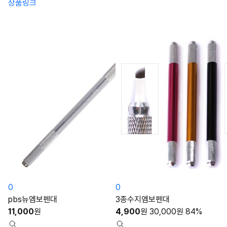
상품링크
0
0
pbs뉴엠보펜대
3종수지엠보펜대
11,000
원
4,900
원
30,000
원
84%