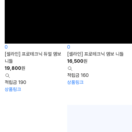
0
0
[셀라인] 프로테크닉 듀얼 엠보
[셀라인] 프로테크닉 엠보 니들
니들
16,500
원
19,800
원
적립금 160
적립금 190
상품링크
상품링크