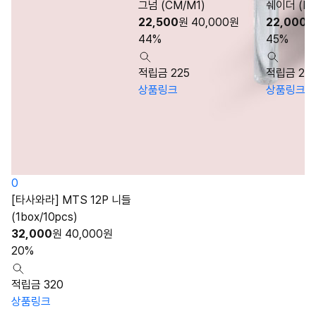
그넘 (CM/M1)
쉐이더 (RL
22,500
원
40,000
원
22,000
44%
45%
적립금 225
적립금 22
상품링크
상품링크
0
[타사와라] MTS 12P 니들
(1box/10pcs)
32,000
원
40,000
원
20%
적립금 320
상품링크