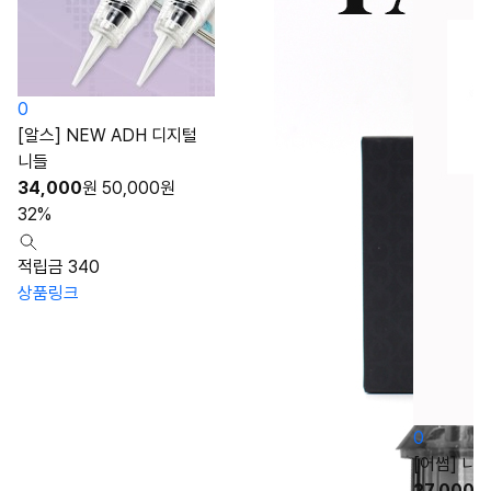
0
[알스] NEW ADH 디지털
니들
34,000
원
50,000
원
32%
적립금 340
상품링크
0
[어썸] 니
27,000
원