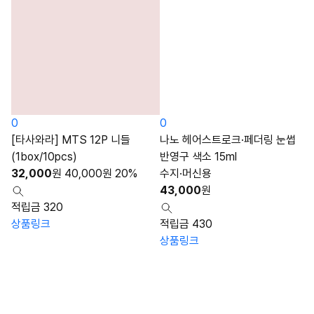
0
0
[타사와라] MTS 12P 니들
나노 헤어스트로크·페더링 눈썹
(1box/10pcs)
반영구 색소 15ml
32,000
원
40,000
원
20%
수지·머신용
43,000
원
적립금 320
상품링크
적립금 430
상품링크