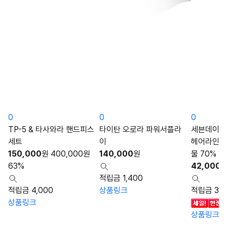
0
0
0
TP-5 & 타사와라 핸드피스
타이탄 오로라 파워서플라
세븐데이즈
세트
이
헤어라인/
150,000
원
400,000
원
140,000
원
물 70% 
63%
42,000
적립금 1,400
적립금 4,000
상품링크
적립금 30
상품링크
상품링크