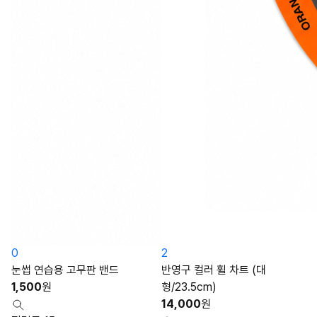
0
2
눈썹 연습용 고무판 밴드
반영구 컬러 휠 차트 (대
1,500
원
형/23.5cm)
14,000
원