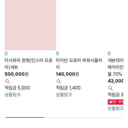
0
0
0
타사와라 원형(인스타 오로
타이탄 오로라 파워서플라
세븐데이즈
라)세트
이
헤어라인/
500,000
원
140,000
원
물 70% 
42,000
적립금 5,000
적립금 1,400
상품링크
상품링크
적립금 30
상품링크