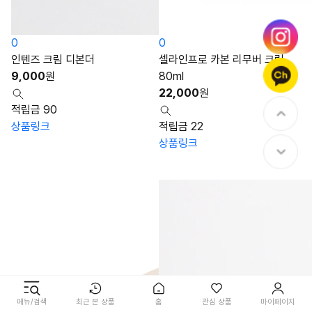
0
0
인텐즈 크림 디본더
셀라인프로 카본 리무버 크림
9,000
원
80ml
22,000
원
적립금 90
상품링크
적립금 22
상품링크
메뉴/검색
최근 본 상품
홈
관심 상품
마이페이지