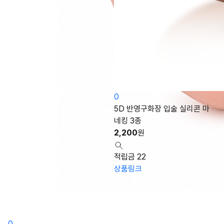
0
5D 반영구화장 입술 실리콘 마
네킹 3종
2,200
원
적립금 22
상품링크
0