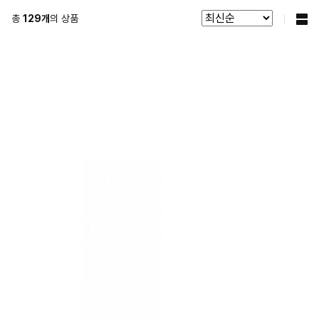
총
129
개
의 상품