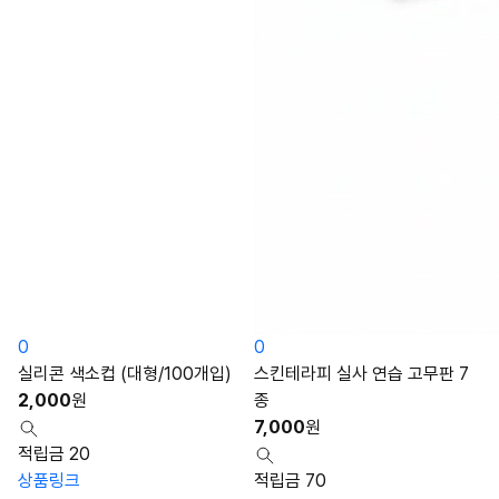
0
0
실리콘 색소컵 (대형/100개입)
스킨테라피 실사 연습 고무판 7
2,000
원
종
7,000
원
적립금 20
상품링크
적립금 70