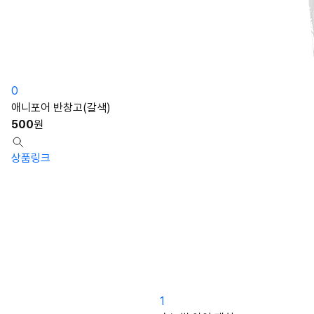
0
애니포어 반창고(갈색)
500
원
상품링크
1