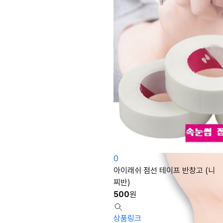
0
아이래쉬 점선 테이프 반창고 (니
찌반)
500
원
상품링크