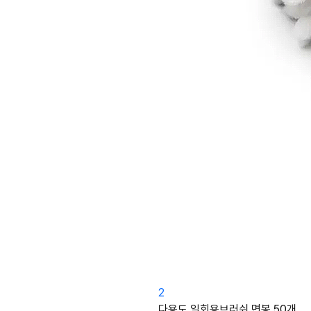
2
다용도 일회용브러쉬 면봉 50개