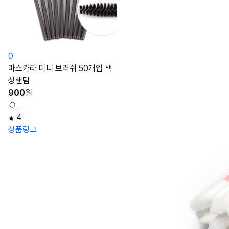
0
마스카라 미니 브러쉬 50개입 색
상랜덤
900
원
4
상품링크