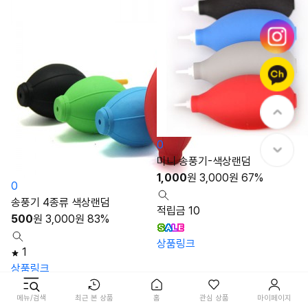
0
미니 송풍기-색상랜덤
1,000
원
3,000
원
67%
0
송풍기 4종류 색상랜덤
적립금 10
500
원
3,000
원
83%
상품링크
1
상품링크
메뉴/검색
최근 본 상품
홈
관심 상품
마이페이지