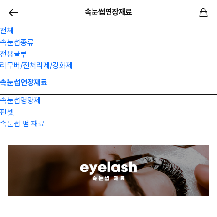
속눈썹연장재료
전체
속눈썹종류
전용글루
리무버/전처리제/강화제
속눈썹연장재료
속눈썹영양제
핀셋
속눈썹 펌 재료