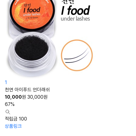
1
천연 아이푸드 언더래쉬
10,000
원
30,000
원
67%
적립금 100
상품링크