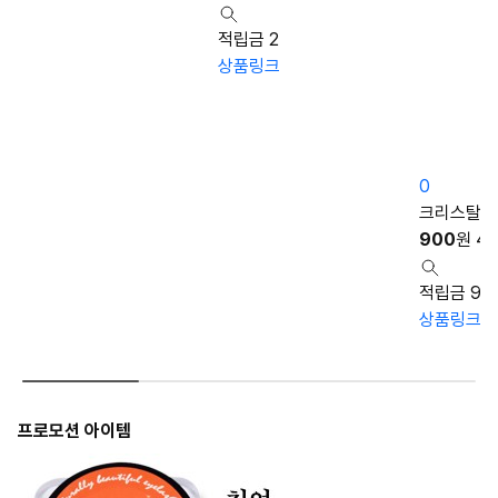
적립금 2
상품링크
0
크리스탈다
900
원
4,
적립금 9
상품링크
프로모션 아이템