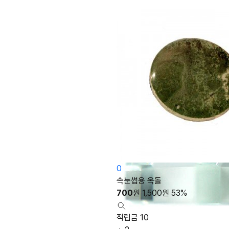
0
속눈썹용 옥돌
700
원
1,500
원
53%
적립금 10