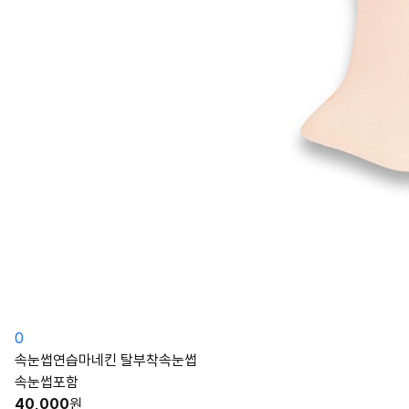
0
속눈썹연습마네킨 탈부착속눈썹
속눈썹포함
40,000
원