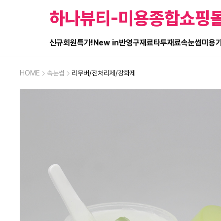
하나뷰티-미용종합쇼핑
신규회원특가!
New in
반영구재료
타투재료
속눈썹
미용
HOME
속눈썹
리무버/전처리제/강화제