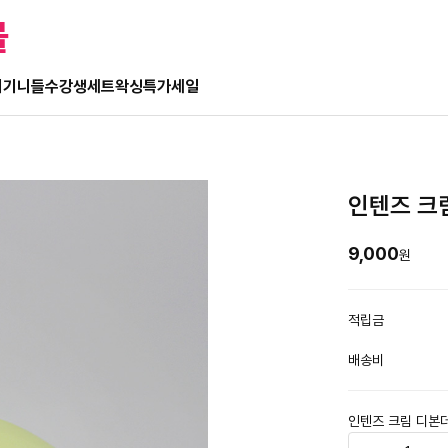
몰
기기
니들
수강생세트
왁싱
특가세일
인텐즈 크
9,000
원
적립금
배송비
인텐즈 크림 디본