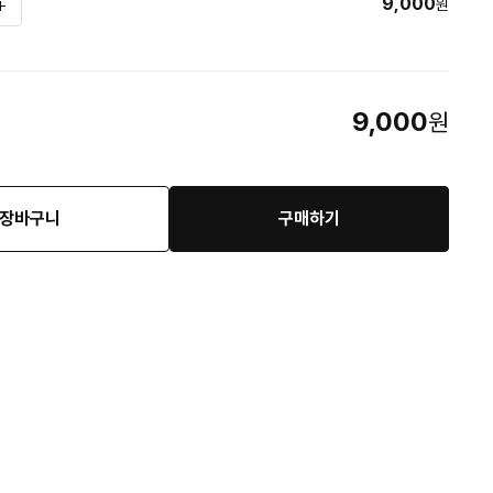
9,000
원
9,000
원
장바구니
구매하기