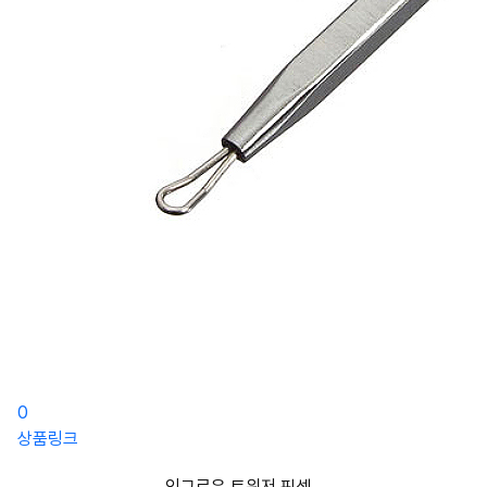
0
상품링크
인그로우 트위저 핀셋