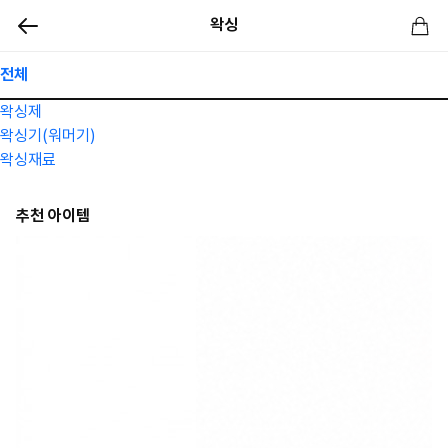
왁싱
전체
왁싱제
왁싱기(워머기)
왁싱재료
추천 아이템