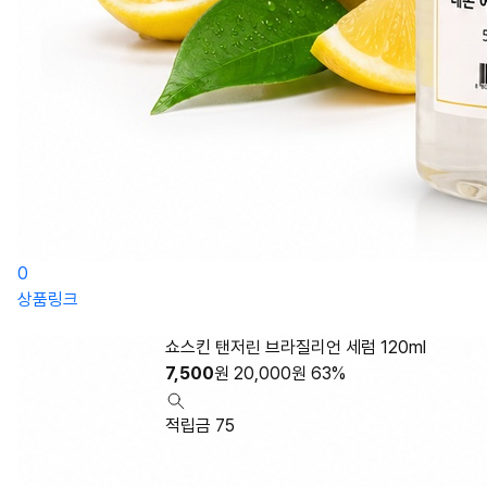
0
상품링크
쇼스킨 탠저린 브라질리언 세럼 120ml
7,500
원
20,000
원
63%
적립금 75