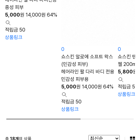
중성 피부
5,000
원
14,000
원
64%
적립금 50
상품링크
0
0
쇼스킨 알로에 소프트 왁스
쇼스킨 탠저
(민감성 피부)
젤 200ml
헤어라인 팔 다리 바디 전용
5,800
원
민감성 피부용
5,000
원
14,000
원
64%
적립금 58
상품링크
적립금 50
상품링크
총
18
개
의 상품