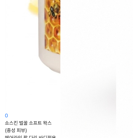
0
쇼스킨 벌꿀 소프트 왁스
(중성 피부)
헤어라인 팔 다리 바디전용