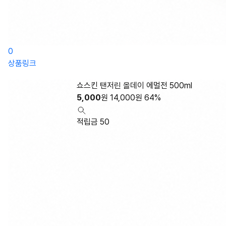
0
상품링크
쇼스킨 탠저린 올데이 에멀전 500ml
5,000
원
14,000
원
64%
적립금 50