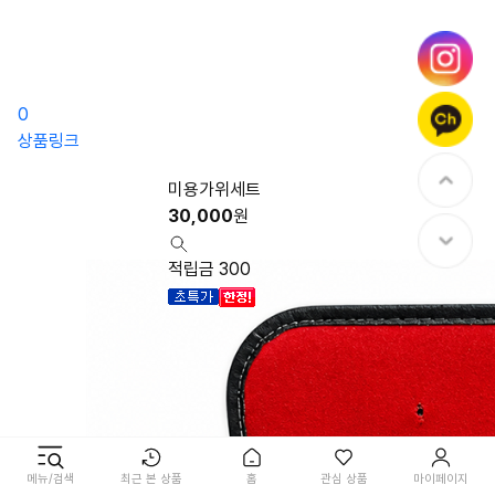
0
상품링크
미용가위세트
30,000
원
적립금 300
메뉴/검색
최근 본 상품
홈
관심 상품
마이페이지