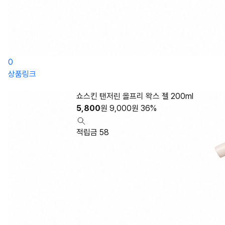
0
상품링크
쇼스킨 탠저린 올프리 왁스 젤 200ml
5,800
원
9,000
원
36%
적립금 58